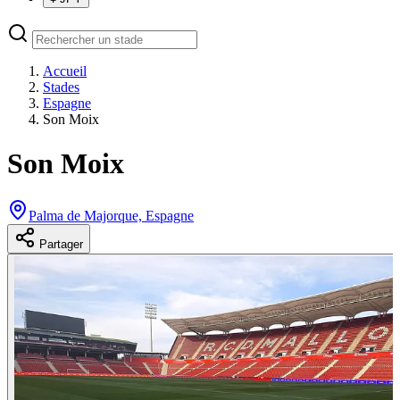
Accueil
Stades
Espagne
Son Moix
Son Moix
Palma de Majorque, Espagne
Partager