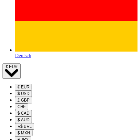
Deutsch
€
EUR
€
EUR
$
USD
£
GBP
CHF
$
CAD
$
AUD
R$
BRL
$
MXN
¥
JPY