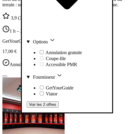
terrain : une expérience incontournable au stade de Majorque.
3,9
(38)
1 h – 2 h
GetYourGuide
Options
17,00 €
Annulation gratuite
Coupe-file
Annulation gratuite
Accessible PMR
Fournisseur
GetYourGuide
Viator