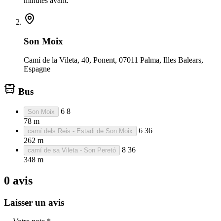
minutes avant.
Son Moix
Camí de la Vileta, 40, Ponent, 07011 Palma, Illes Balears,
Espagne
Bus
6
8
Son Moix
78 m
6
36
camí dels Reis - Estadi de Son Moix
262 m
8
36
camí de sa Vileta - Son Peretó
348 m
0 avis
Laisser un avis