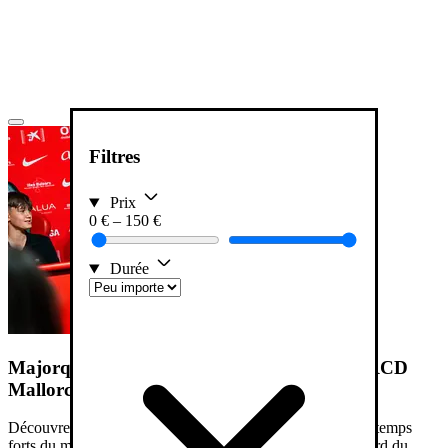
Filtres
Prix
0
€
–
150
€
Durée
Majorque : billet d'entrée pour le musée du RCD
Mallorca et visite guidée du stade
Découvrez les coulisses du Son Moix du RCD Mallorca : temps
forts du musée, tunnel des joueurs, vestiaires et vues au bord du